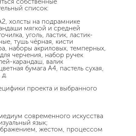
иться собственные
ельный список:
А2, холсты на подрамнике
рандаши мягкой и средней
чилка, уголь, ластик, ластик-
ные, тушь чёрная, кисти
ра, наборы акриловых, темперных,
 для черчения, набор ручек
клей-карандаш, валик
ветная бумага А4, пастель сухая,
 д.
пецифики проекта и выбранного
 медиум современного искусства
изуальный язык;
зображением, жестом, процессом