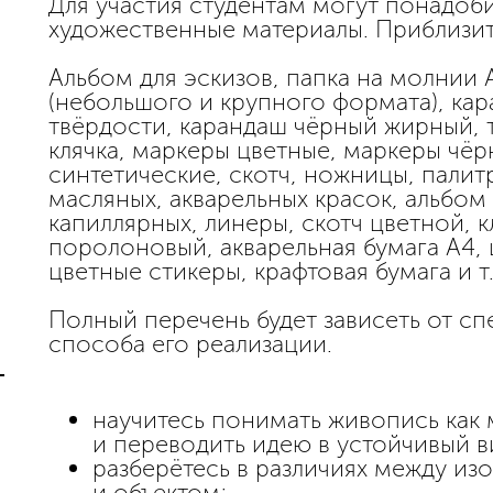
Для участия студентам могут понадоб
художественные материалы. Приблизит
Альбом для эскизов, папка на молнии 
(небольшого и крупного формата), ка
твёрдости, карандаш чёрный жирный, то
клячка, маркеры цветные, маркеры чёр
синтетические, скотч, ножницы, палит
масляных, акварельных красок, альбом
капиллярных, линеры, скотч цветной, 
поролоновый, акварельная бумага А4, ц
цветные стикеры, крафтовая бумага и т.
Полный перечень будет зависеть от с
способа его реализации.
научитесь понимать живопись как
и переводить идею в устойчивый в
разберётесь в различиях между и
и объектом;