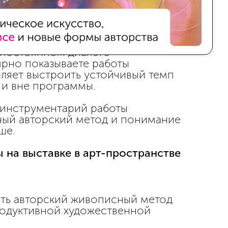
нная рабочая среда: синхронные
аются с самостоятельной работой
в постоянном диалоге
ярно показываете работы
оляет выстроить устойчивый темп
 и вне программы.
е инструментарий работы
ный авторский метод и понимание
ше.
 на выставке в арт-пространстве
ать авторский живописный метод
родуктивной художественной