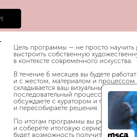
РЕ
Цель программы — не просто научить 
выстроить собственную художественну
в контексте современного искусства.
В течение 6 месяцев вы будете работа
и с жестом, материалом и процессом —
складывается ваш визуальный язык. Пра
последовательный процесс: вы создаёт
обсуждаете с куратором и группой, р
и пересобираете решения.
По итогам программы вы реализуете 4
и соберёте итоговую серию работ как 
будет возможность получить разверну