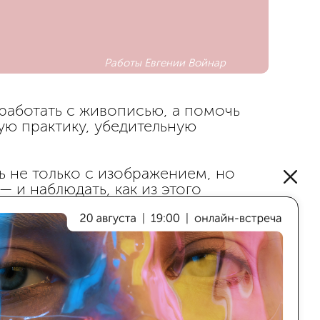
Работы Евгении Войнар
работать с живописью, а помочь
ю практику, убедительную
ть не только с изображением, но
 и наблюдать, как из этого
ктика выстроена как
е проекты, показываете их,
едактируете, экспериментируете
 живописных арт-проекта
цельное высказывание. Также у вас
тую обратную связь по портфолио