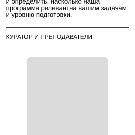
и определить, насколько наша
программа релевантна вашим задачам
и уровню подготовки.
КУРАТОР И ПРЕПОДАВАТЕЛИ
Для клиентов СберБанка есть
возможность
оплаты обучения в кредит сроком до 5
лет
Возможна скидка на индивидуальных
условиях
*подробнее расскажет менеджер приемной
комиссии после подачи заявки