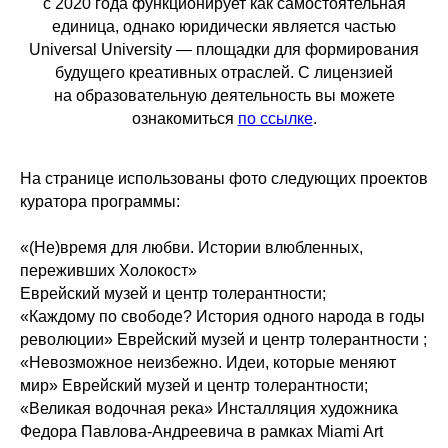
с 2020 года функционирует как самостоятельная
Мы находимся:
единица, однако юридически является частью
Москва, Центр дизайна Artplay,
ул. Нижняя Сыромятническая, д. 10, стр. 3
Universal University — площадки для формирования
будущего креативных отраслей. С лицензией
на образовательную деятельность вы можете
ознакомиться
по ссылке
.
На странице использованы фото следующих проектов
куратора программы:
«(Не)время для любви. Истории влюбленных,
переживших Холокост»
Еврейский музей и центр толерантности;
«Каждому по свободе? История одного народа в годы
революции» Еврейский музей и центр толерантности ;
«Невозможное неизбежно. Идеи, которые меняют
мир» Еврейский музей и центр толерантности;
«Великая водочная река» Инсталляция художника
Федора Павлова-Андреевича в рамках Miami Art