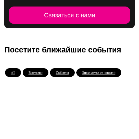
Подпишитесь, чтобы первыми узнавать о новых
курсах, скидках и событиях школы.
Подписаться
Контактный центр
Поступающим
+7 (495) 640-30-22
+7 (495) 640-30-15
info@msca.ru
admission-cpd@msca.ru
Разделы
All
Выставки
События
Знакомство со школой
О школе
Образование
Блог
Выставки и события
Галереи
Поддержать искусство
Способ оплаты
Политика конфиденциальности
Публичная оферта
Лицензия
Положение о конкурсе