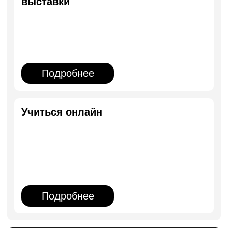
полезными подборками, новостями
и событиями современного искусства
Присоединиться
Дополнительное
профессиональное
образование
Современное искусство
Погружение в арт-индустрию:
научитесь создавать уникальные
работы и эффективно
взаимодействовать с арт-средой.
Октябрь
2 года