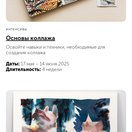
ИНТЕНСИВЫ
Основы коллажа
Освойте навыки и техники, необходимые для
Новости школы
создания коллажа
Подпишитесь, чтобы первыми узнавать о новых
курсах, скидках и событиях школы.
Даты:
17 мая – 14 июня 2025
Длительность:
4 недели
Подписаться
Контактный центр
Поступающим
+7 (495) 640-30-22
+7 (495) 640-30-15
info@msca.ru
admission-cpd@msca.ru
Разделы
О школе
Образование