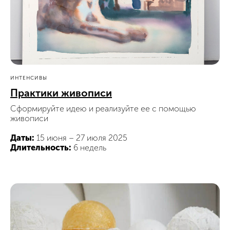
Блог
Выставки и события
Галереи
Поддержать искусство
Способ оплаты
Политика конфиденциальности
Публичная оферта
Лицензия
ИНТЕНСИВЫ
Положение о конкурсе
Практики живописи
Мы находимся:
Москва, Центр дизайна Artplay,
Сформируйте идею и реализуйте ее с помощью
ул. Нижняя Сыромятническая, д. 10, стр. 3
живописи
Даты:
15 июня – 27 июля 2025
Длительность:
6 недель