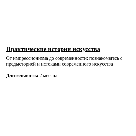
Разделы
О школе
Образование
Блог
Выставки и события
Практические истории искусства
Галереи
Поддержать искусство
От импрессионизма до современности: познакомьтесь с
Способ оплаты
предысторией и истоками современного искусства
Политика конфиденциальности
Публичная оферта
Длительность:
2 месяца
Лицензия
Положение о конкурсе
Мы находимся:
Москва, Центр дизайна Artplay,
ул. Нижняя Сыромятническая, д. 10, стр. 3