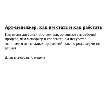
Арт-менеджер: как им стать и как работать
Интенсив дает знания о том, как организовать рабочий
процесс, чем менеджер в современном искусстве
отличается от смежных профессий, какого рода задачи он
решает
Длительность:
6 недель
Новости школы
Подпишитесь, чтобы первыми узнавать о новых
курсах, скидках и событиях школы.
Подписаться
Контактный центр
Поступающим
+7 (495) 640-30-22
+7 (495) 640-30-15
info@msca.ru
admission-cpd@msca.ru