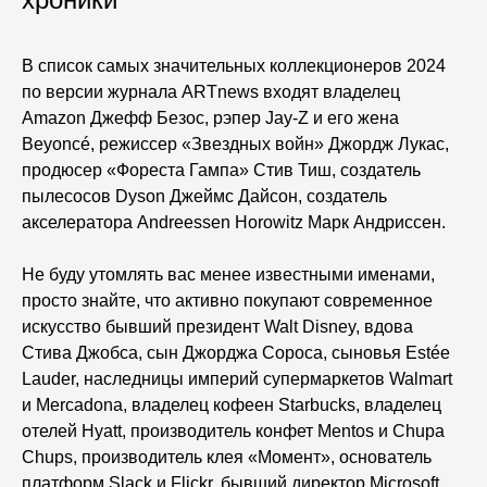
В список самых значительных коллекционеров 2024
по версии журнала ARTnews входят владелец
Amazon Джефф Безос, рэпер Jay-Z и его жена
Beyoncé, режиссер «Звездных войн» Джордж Лукас,
продюсер «Фореста Гампа» Стив Тиш, создатель
пылесосов Dyson Джеймс Дайсон, создатель
акселератора Andreessen Horowitz Марк Андриссен.
Не буду утомлять вас менее известными именами,
просто знайте, что активно покупают современное
искусство бывший президент Walt Disney, вдова
Стива Джобса, сын Джорджа Сороса, сыновья Estée
Lauder, наследницы империй супермаркетов Walmart
и Mercadona, владелец кофеен Starbucks, владелец
отелей Hyatt, производитель конфет Mentos и Chupa
Chups, производитель клея «Момент», основатель
платформ Slack и Flickr, бывший директор Microsoft,