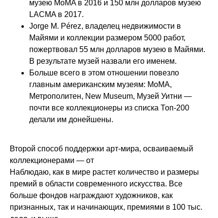
музею MoMA в 2016 и 150 млн долларов музею
LACMA в 2017.
Jorge M. Pérez, владелец недвижимости в
Майями и коллекции размером 5000 работ,
пожертвовал 55 млн долларов музею в Майями.
В результате музей назвали его именем.
Больше всего в этом отношении повезло
главным американским музеям: MoMA,
Метрополитен, New Museum, Музей Уитни —
почти все коллекционеры из списка Топ-200
делали им донейшены.
Второй способ поддержки арт-мира,
осваиваемый
Новости школы
коллекционерами — от
Подпишитесь, чтобы первыми узнавать о новых
Наблюдаю, как в мире растет количество и размеры
курсах, скидках и событиях школы.
премий в области современного искусства. Все
Подписаться
больше фондов награждают художников, как
признанных, так и начинающих, премиями в 100 тыс.
Контактный центр
Поступающим