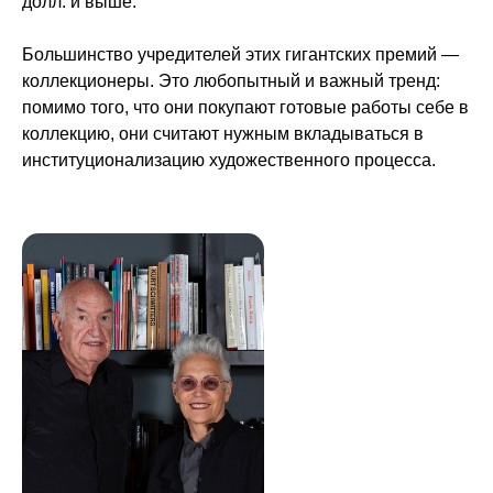
долл. и выше.
+7 (495) 640-30-22
+7 (495) 640-30-15
info@msca.ru
admission-cpd@msca.ru
Большинство учредителей этих гигантских премий —
коллекционеры. Это любопытный и важный тренд:
помимо того, что они покупают готовые работы себе в
Разделы
коллекцию, они считают нужным вкладываться в
О школе
институционализацию художественного процесса.
Образование
Блог
Выставки и события
Галереи
Поддержать искусство
Способ оплаты
Политика конфиденциальности
Публичная оферта
Лицензия
Положение о конкурсе
Мы находимся:
Москва, Центр дизайна Artplay,
ул. Нижняя Сыромятническая, д. 10, стр. 3