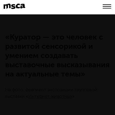
«Куратор — это человек с
развитой сенсорикой и
умением создавать
выставочные высказывания
на актуальные темы»
На фото: фрагмент экспозиции групповой
выставки «
Интернет животных
»