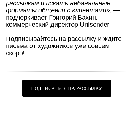
рассылкам и искать небанальные
форматы общения с клиентами»
, —
подчеркивает Григорий Бахин,
коммерческий директор Unisender.
Подписывайтесь на рассылку и ждите
письма от художников уже совсем
скоро!
Новости школы
Подпишитесь, чтобы первыми узнавать о новых
курсах, скидках и событиях школы.
Подписаться
ПОДПИСАТЬСЯ НА РАССЫЛКУ
Контактный центр
Поступающим
+7 (495) 640-30-22
+7 (495) 640-30-15
info@msca.ru
admission-cpd@msca.ru
Разделы