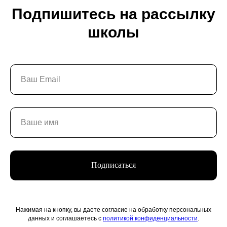
О школе
Подпишитесь на рассылку
Образование
Блог
школы
Выставки и события
Галереи
Поддержать искусство
Способ оплаты
Политика конфиденциальности
Публичная оферта
Лицензия
Положение о конкурсе
Мы находимся:
Москва, Центр дизайна Artplay,
ул. Нижняя Сыромятническая, д. 10, стр. 3
Подписаться
Нажимая на кнопку, вы даете согласие на обработку персональных
данных и соглашаетесь с
политикой конфиденциальности
.