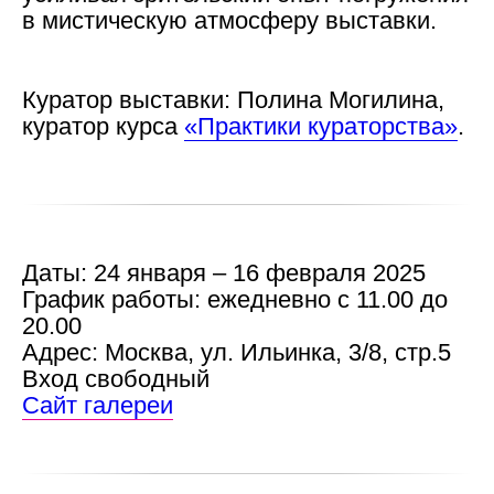
в мистическую атмосферу выставки.
Куратор выставки:
Полина Могилина,
куратор курса
«Практики кураторства»
.
Новости школы
Подпишитесь, чтобы первыми узнавать о новых
курсах, скидках и событиях школы.
Подписаться
Даты:
24 января – 16 февраля 2025
Контактный центр
Поступающим
График работы:
ежедневно с 11.00 до
+7 (495) 640-30-22
+7 (495) 640-30-15
20.00
info@msca.ru
admission-cpd@msca.ru
Адрес:
Москва, ул. Ильинка, 3/8, стр.5
Вход свободный
Сайт галереи
Разделы
О школе
Образование
Блог