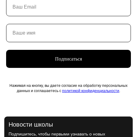
Поддержать искусство
Способ оплаты
Политика конфиденциальности
Публичная оферта
Лицензия
Положение о конкурсе
Мы находимся:
Москва, Центр дизайна Artplay,
ул. Нижняя Сыромятническая, д. 10, стр. 3
Подписаться
Нажимая на кнопку, вы даете согласие на обработку персональных
данных и соглашаетесь с
политикой конфиденциальности
.