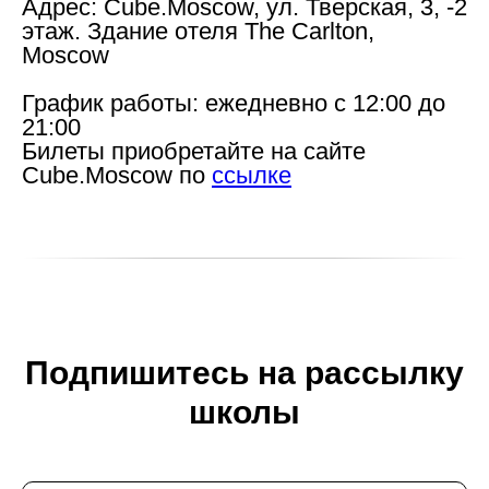
Адрес:
Cube.Moscow, ул. Тверская, 3, -2
этаж. Здание отеля The Carlton,
Moscow
График работы:
ежедневно с 12:00 до
Новости школы
21:00
Подпишитесь, чтобы первыми узнавать о новых
Билеты
приобретайте на сайте
курсах, скидках и событиях школы.
Cube.Moscow по
ссылке
Подписаться
Контактный центр
Поступающим
+7 (495) 640-30-22
+7 (495) 640-30-15
info@msca.ru
admission-cpd@msca.ru
Подпишитесь на рассылку
Разделы
О школе
школы
Образование
Блог
Выставки и события
Галереи