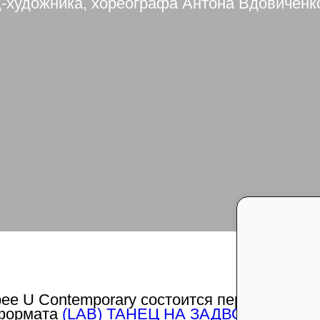
ц-художника, хореографа Антона Вдовиченк
ерее U Contemporary состоится первое откры
 формата
(LAB) ТАНЕЦ НА ЗАДВОРКАХ
— л