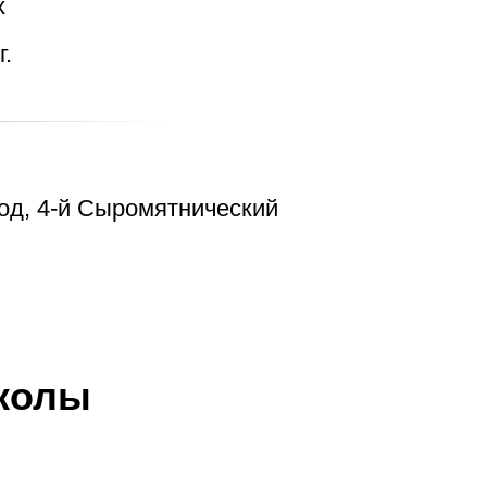
х
.
вод, 4-й Сыромятнический
колы