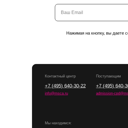
Контактный центр
Поступающим
+7 (495) 640-30-22
+7 (495) 640-30-15
info@msca.ru
admission-cpd@msca.ru
Нажимая на кнопку, вы даете 
Мы находимся:
Москва, Центр дизайна Artplay,
ул. Нижняя Сыромятническая, д. 10, стр. 3