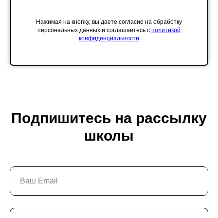
Разделы
О школе
Нажимая на кнопку, вы даете согласие на обработку
Образование
персональных данных и соглашаетесь c
политикой
Блог
конфиденциальности
Выставки и события
Галереи
Поддержать искусство
Способ оплаты
Политика конфиденциальности
Публичная оферта
Лицензия
Положение о конкурсе
Подпишитесь на рассылку
Мы находимся:
Москва, Центр дизайна Artplay,
ул. Нижняя Сыромятническая, д. 10, стр. 3
школы