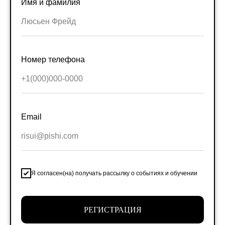
Имя и фамилия
Номер телефона
Новости школы
Email
Подпишитесь, чтобы первыми узнавать о новых
курсах, скидках и событиях школы.
Подписаться
Контактный центр
Поступающим
Я согласен(на) получать рассылку о событиях и обучении
+7 (495) 640-30-22
+7 (495) 640-30-15
info@msca.ru
admission-cpd@msca.ru
РЕГИСТРАЦИЯ