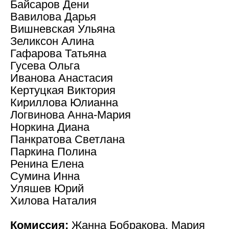
Байсаров Дени
Вавилова Дарья
Вишневская Ульяна
Зеликсон Алина
Гафарова Татьяна
Гусева Ольга
Иванова Анастасия
Кертуцкая Виктория
Кириллова Юлианна
Логвинова Анна-Мария
Норкина Диана
Панкратова Светлана
Паркина Полина
Ренина Елена
Сумина Инна
Уляшев Юрий
Хилова Наталия
Комиссия:
Жанна Бобракова, Мария