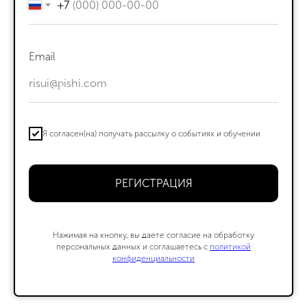
+7
Email
Новости школы
Я согласен(на) получать рассылку о событиях и обучении
Подпишитесь, чтобы первыми узнавать о новых
курсах, скидках и событиях школы.
РЕГИСТРАЦИЯ
Подписаться
Контактный центр
Поступающим
+7 (495) 640-30-22
+7 (495) 640-30-15
Нажимая на кнопку, вы даете согласие на обработку
info@msca.ru
admission-cpd@msca.ru
персональных данных и соглашаетесь c
политикой
конфиденциальности
Разделы