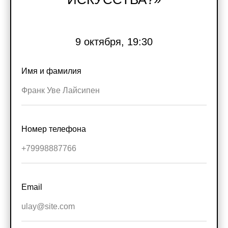
Новости школы
9 октября, 19:30
Подпишитесь, чтобы первыми узнавать о новых
курсах, скидках и событиях школы.
Имя и фамилия
Подписаться
Контактный центр
Поступающим
+7 (495) 640-30-22
+7 (495) 640-30-15
info@msca.ru
admission-cpd@msca.ru
Номер телефона
Разделы
О школе
Образование
Блог
Email
Выставки и события
Галереи
Поддержать искусство
Способ оплаты