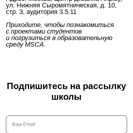
Галереи
ул. Нижняя Сыромятническая, д. 10,
Поддержать искусство
стр. 3, аудитория 3.5.11
Способ оплаты
Политика конфиденциальности
Приходите, чтобы познакомиться
Публичная оферта
с проектами студентов
Лицензия
и погрузиться в образовательную
Положение о конкурсе
среду MSCA.
Мы находимся:
Москва, Центр дизайна Artplay,
ул. Нижняя Сыромятническая, д. 10, стр. 3
Подпишитесь на рассылку
школы