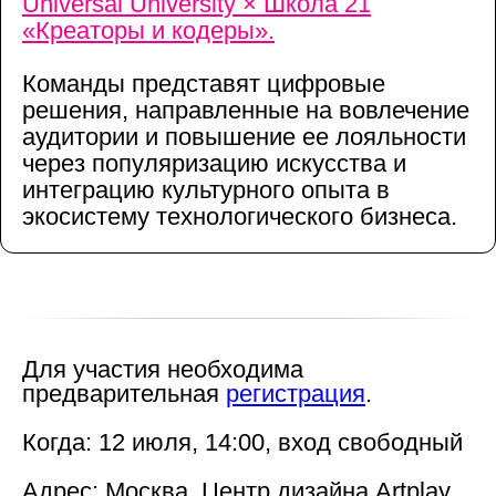
Universal University × Школа 21
«Креаторы и кодеры».
Команды представят цифровые
решения, направленные на вовлечение
аудитории и повышение ее лояльности
Новости школы
через популяризацию искусства и
Подпишитесь, чтобы первыми узнавать о новых
курсах, скидках и событиях школы.
интеграцию культурного опыта в
экосистему технологического бизнеса.
Подписаться
Контактный центр
Поступающим
+7 (495) 640-30-22
+7 (495) 640-30-15
info@msca.ru
admission-cpd@msca.ru
Для участия необходима
предварительная
регистрация
.
Разделы
О школе
Когда:
12 июля, 14:00, вход свободный
Образование
Блог
Адрес:
Москва, Центр дизайна Artplay,
Выставки и события