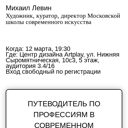
Михаил Левин
Художник, куратор, директор Московской
школы современного искусства
Новости школы
Подпишитесь, чтобы первыми узнавать о новых
курсах, скидках и событиях школы.
Когда:
12 марта, 19:30
Где:
Центр дизайна Artplay, ул. Нижняя
Подписаться
Сыромятническая, 10с3, 5 этаж,
аудитория 3.4/16
Вход свободный по регистрации
Контактный центр
Поступающим
+7 (495) 640-30-22
+7 (495) 640-30-15
info@msca.ru
admission-cpd@msca.ru
ПУТЕВОДИТЕЛЬ ПО
Разделы
О школе
ПРОФЕССИЯМ В
Образование
Блог
СОВРЕМЕННОМ
Выставки и события