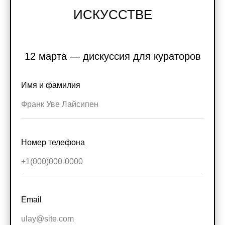
Галереи
ИСКУССТВЕ
Поддержать искусство
Способ оплаты
Политика конфиденциальности
Публичная оферта
Лицензия
12 марта — дискуссия для кураторов
Положение о конкурсе
Мы находимся:
Москва, Центр дизайна Artplay,
ул. Нижняя Сыромятническая, д. 10, стр. 3
Имя и фамилия
Номер телефона
Email