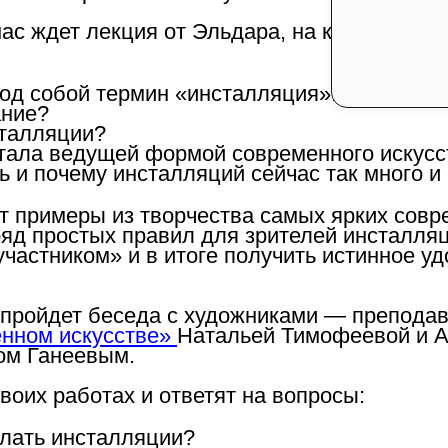
нас ждет лекция от Эльдара, на которой мы 
од собой термин «инсталляция»: медиум, ф
ание?
сталляции?
тала ведущей формой современного искусс
ь и почему инсталляций сейчас так много и
ят примеры из творчества самых ярких сов
ряд простых правил для зрителей инсталляц
«участником» и в итоге получить истинное у
и пройдет беседа с художниками — препода
енном искусстве»
Натальей Тимофеевой и 
ом Ганеевым.
воих работах и ответят на вопросы:
елать инсталляции?