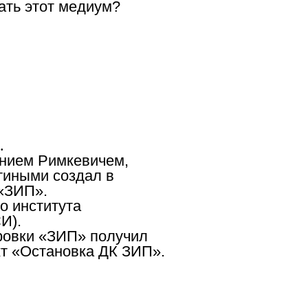
ать этот медиум?
.
ением Римкевичем,
тиными создал в
 «ЗИП».
о института
И).
ировки «ЗИП» получил
кт «Остановка ДК ЗИП».