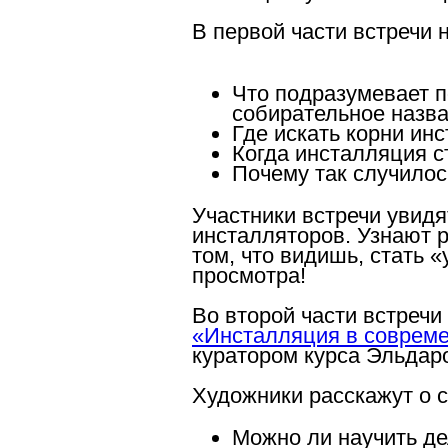
В первой части встречи 
Что
подразумевает п
собирательное назв
Где
искать корни ин
Когда
инсталляция с
Почему
так случилос
Участники встречи увид
инсталляторов. Узнают 
том, что видишь, стать 
просмотра!
Во второй части встреч
«Инсталляция в соврем
куратором курса Эльдар
Художники расскажут о с
Можно ли научить д