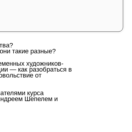
узнаем:
орма, жанр или просто
тва?
 они такие разные?
ременных художников-
ии — как разобраться в
довольствие от
вателями курса
Андреем Шепелем и