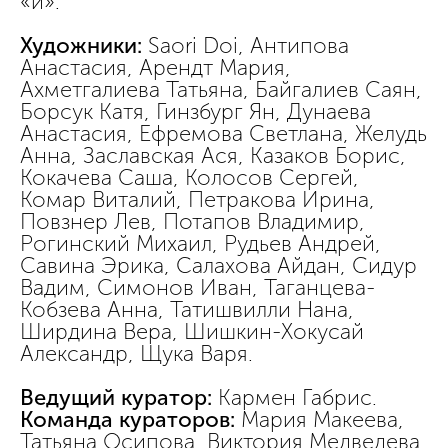
«и».
Художники:
Saori Doi, Антипова
Анастасия, Арендт Мария,
Ахметгалиева Татьяна, Байгалиев Саян,
Борсук Катя, Гинзбург Ян, Дунаева
Анастасия, Ефремовa Светлана, Желудь
Анна, Заславская Ася, Казаков Борис,
Кокачева Саша, Колосов Сергей,
Комар Виталий, Петракова Ирина,
Повзнер Лев, Потапов Владимир,
Рогинский Михаил, Рудьев Андрей,
Савина Эрика, Салахова Айдан, Сидур
Вадим, Симонов Иван, Таганцева-
Кобзева Анна, Татишвилли Нана,
Ширдина Вера, Шишкин-Хокусай
Александр, Щука Варя.
Ведущий куратор:
Кармен Габрис.
Команда кураторов:
Мария Макеева,
Татьяна Осипова, Виктория Медведева,