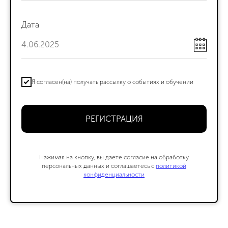
Выставки и события
Галереи
Дата
Поддержать искусство
Способ оплаты
Политика конфиденциальности
Публичная оферта
Лицензия
Положение о конкурсе
Я согласен(на) получать рассылку о событиях и обучении
Мы находимся:
Москва, Центр дизайна Artplay,
ул. Нижняя Сыромятническая, д. 10, стр. 3
РЕГИСТРАЦИЯ
Нажимая на кнопку, вы даете согласие на обработку
персональных данных и соглашаетесь c
политикой
конфиденциальности