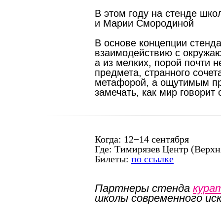
В этом году на стенде шко
и Марии Смородиной
В основе концепции стенд
взаимодействию с окружаю
а из мелких, порой почти 
предмета, странного сочет
метафорой, а ощутимым пр
замечать, как мир говорит
Когда:
12−14 сентября
Где:
Тимирязев Центр (Верхня
Билеты:
по ссылке
Партнеры стенда
кура
школы современного ис