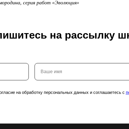
мородина, серия работ «Эволюция»
пишитесь на рассылку ш
Разделы
Новости школы
О школе
Подпишитесь, чтобы первыми узнават
согласие на обработку персональных данных и соглашаетесь с
п
скидках и событиях школы.
Образование
Блог
Выставки и события
Галереи