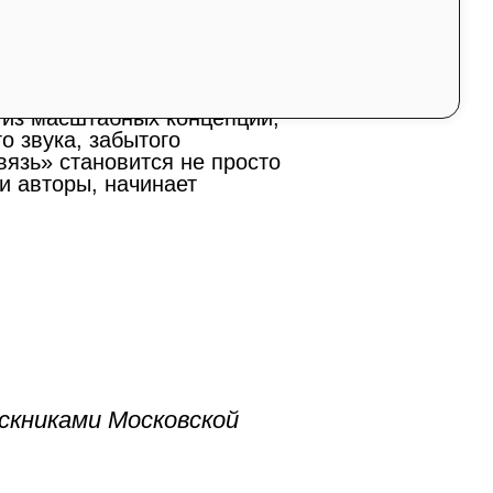
ега Кузнецова, Анны Берч
льному, почти интимному
 из масштабных концепций,
о звука, забытого
вязь» становится не просто
и авторы, начинает
ускниками Московской