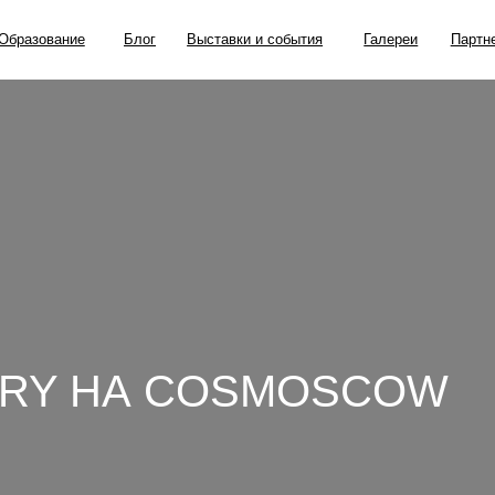
ание
Блог
Выставки и события
Галереи
Партнерские проекты
ERY НА COSMOSCOW