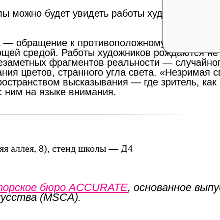
лы можно будет увидеть работы художников Ол
а — обращение к противоположному: к внимате
щей средой. Работы художников рождаются не
незаметных фрагментов реальности — случайног
ания цветов, странного угла света. «Незримая с
остранством высказывания — где зритель, как 
 с ним на языке внимания.
я аллея, 8), стенд школы — Д4
торское бюро ACCURATE
, основанное вып
кусства (MSCA).