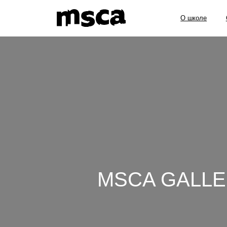
О школе
Образов
MSCA GALL