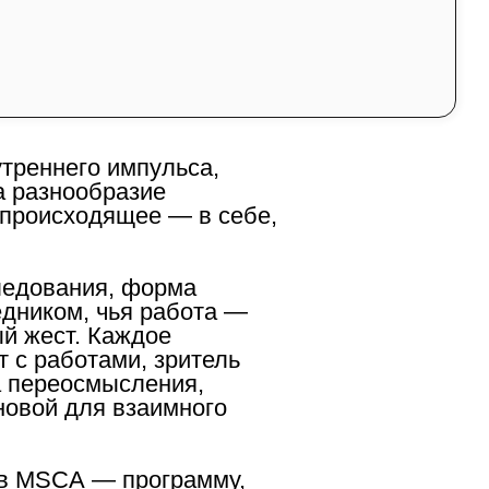
а
«Основы современного
утреннего импульса,
а разнообразие
 происходящее — в себе,
следования, форма
дником, чья работа —
ый жест. Каждое
т с работами, зритель
а переосмысления,
новой для взаимного
 в MSCA — программу,