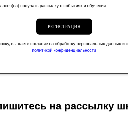
гласен(на) получать рассылку о событиях и обучении
РЕГИСТРАЦИЯ
опку, вы даете согласие на обработку персональных данных и 
политикой конфиденциальности
Разделы
Новости школы
пишитесь на рассылку ш
О школе
Подпишитесь, чтобы первыми узнават
скидках и событиях школы.
Образование
Блог