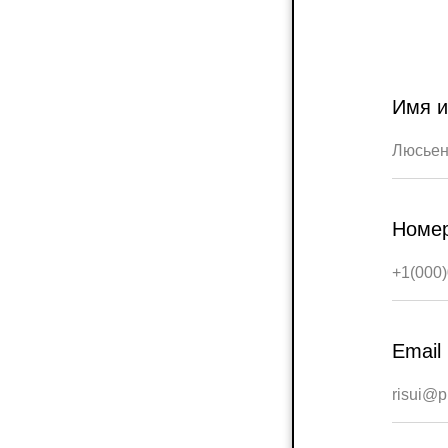
Имя 
Номе
Email