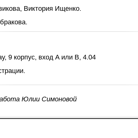
викова, Виктория Ищенко.
бракова.
y, 9 корпус, вход A или B, 4.04
страции.
Работа Юлии Симоновой