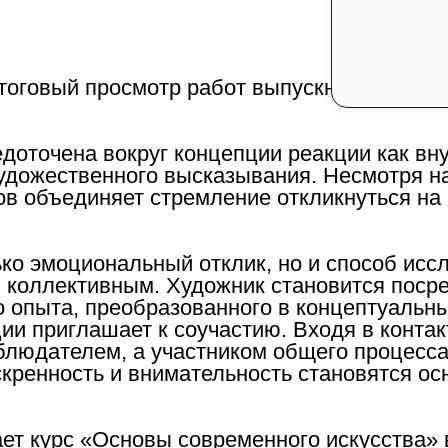
итоговый просмотр работ выпускников курс
доточена вокруг концепции реакции как вн
удожественного высказывания. Несмотря н
ков объединяет стремление откликнуться на
ько эмоциональный отклик, но и способ ис
 коллективным. Художник становится посре
о опыта, преобразованного в концептуальн
ии приглашает к соучастию. Входя в контак
аблюдателем, а участником общего процесс
скренность и внимательность становятся ос
ет курс «Основы современного искусства»