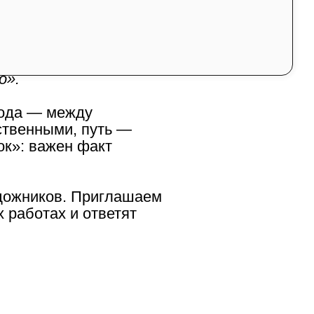
a Gallery состоится
о».
хода — между
ственными, путь —
ок»: важен факт
удожников. Приглашаем
х работах и ответят