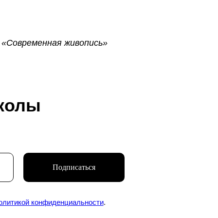
 «Современная живопись»
колы
Подписаться
ь о новых курсах,
олитикой конфиденциальности
.