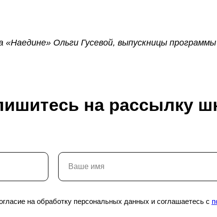
а «Наедине» Ольги Гусевой, выпускницы программы
пишитесь на рассылку ш
Разделы
Новости школы
О школе
Подпишитесь, чтобы первыми узнават
скидках и событиях школы.
согласие на обработку персональных данных и соглашаетесь с
п
Образование