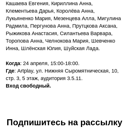
Кашаева Евгения, Кириллина Анна,
Клементьева Дарья, Королёва Анна,
Лукьяненко Мария, Мезенцева Алла, Мигулина
Радмила, Пергунова Анна, Прутцкова Аксана,
Рыжикова Анастасия, Силантьева Варвара,
Торопова Анна, Челнокова Мария, Шевченко
Новости школы
Инна, Шлёнская Юлия, Шуйская Лада.
Подпишитесь, чтобы первыми узнавать о новых
курсах, скидках и событиях школы.
Когда
: 24 апреля, 15:00-18:00.
Подписаться
Где
: Artplay, ул. Нижняя Сыромятническая, 10,
стр. 3, 5 этаж, аудитория 3.5.11.
Контактный центр
Поступающим
Вход свободный.
+7 (495) 640-30-22
+7 (495) 640-30-15
info@msca.ru
admission-cpd@msca.ru
Разделы
О школе
Подпишитесь на рассылку
Образование