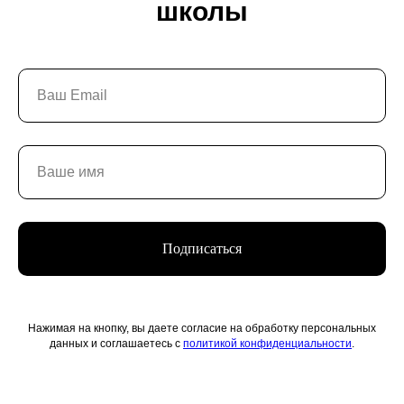
школы
Блог
Выставки и события
Галереи
Поддержать искусство
Способ оплаты
Политика конфиденциальности
Публичная оферта
Лицензия
Положение о конкурсе
Мы находимся:
Москва, Центр дизайна Artplay,
ул. Нижняя Сыромятническая, д. 10, стр. 3
Подписаться
Нажимая на кнопку, вы даете согласие на обработку персональных
данных и соглашаетесь с
политикой конфиденциальности
.