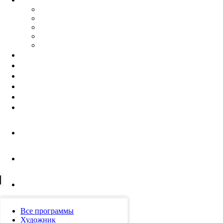
Все программы
Художник
Арт-менеджер
Куратор
Онлайн-курсы
Блог
Выставки и события
Галереи
Контакты
u.university
Партнерские проекты
Все программы
Художник