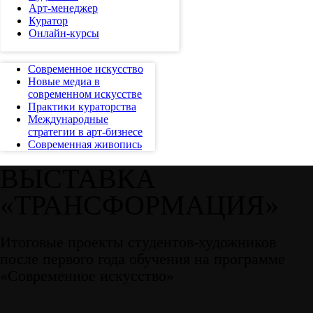
Арт-менеджер
Куратор
Онлайн-курсы
Современное искусство
Новые медиа в
современном искусстве
Практики кураторства
Международные
стратегии в арт-бизнесе
Современная живопись
ВЫСТАВКА
«ТРАНСФОРМАЦИЯ»
Итоговые проекты студентов-художников
после первого года обучения на программе
«Современное искусство»