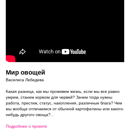
info@msca.ru
admission-cpd@msca.ru
Разделы
О школе
Образование
Блог
Выставки и события
MSCA Gallery
Способ оплаты
Политика конфиденциальности
Мир овощей
Публичная оферта
Василиса Лебедева
Лицензия
Мы находимся:
Какая разница, как мы проживем жизнь, если мы все равно
Москва, Центр дизайна Artplay,
умрем, станем кормом для червей? Зачем тогда нужны
ул. Нижняя Сыромятническая, д. 10, стр. 3
работа, престиж, статус, накопления, различные блага? Чем
мы вообще отличаемся от обычной картофелины или какого-
нибудь другого овоща?...
Подробнее о проекте