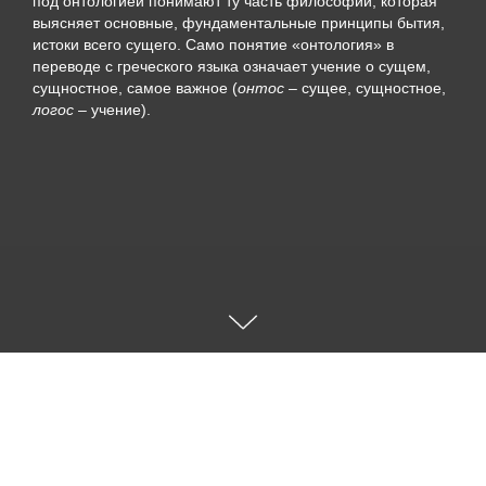
под онтологией понимают ту часть философии, которая
выясняет основные, фундаментальные принципы бытия,
истоки всего сущего. Само понятие «онтология» в
переводе с греческого языка означает учение о сущем,
сущностное, самое важное (
онтос
– сущее, сущностное,
логос
– учение).