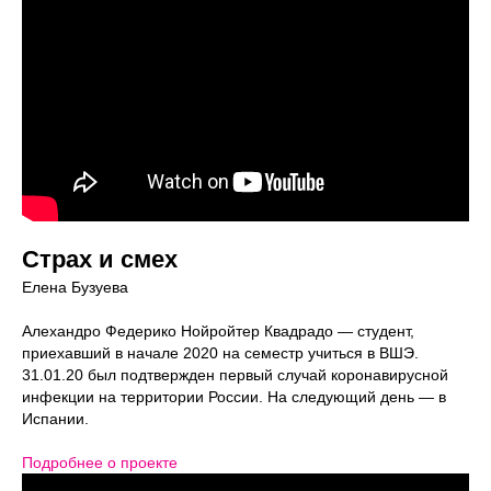
Страх и смех
Елена Бузуева
Алехандро Федерико Нойройтер Квадрадо — студент,
Новости школы
приехавший в начале 2020 на семестр учиться в ВШЭ.
Подпишитесь, чтобы первыми узнавать о новых
31.01.20 был подтвержден первый случай коронавирусной
курсах, скидках и событиях школы.
инфекции на территории России. На следующий день — в
Подписаться
Испании.
Подробнее о проекте
Контактный центр
Поступающим
+7 (495) 640-30-22
+7 (495) 640-30-15