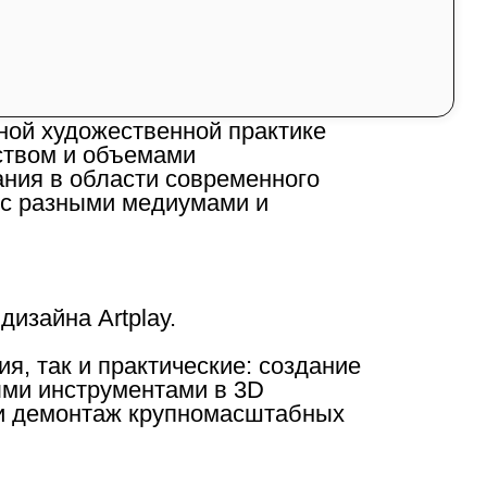
вная выставка.
нной художественной практике
нством и объемами
ания в области современного
 с разными медиумами и
изайна Artplay.
ия, так и практические: создание
ыми инструментами в 3D
 и демонтаж крупномасштабных