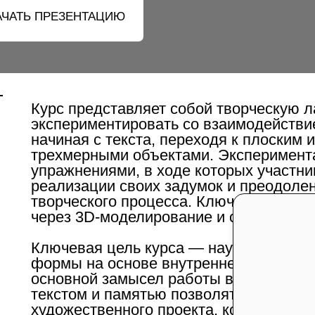
АЧАТЬ ПРЕЗЕНТАЦИЮ
Курс представляет собой творческую 
экспериментировать со взаимодейств
начиная с текста, переходя к плоским
трехмерными объектами. Эксперимента
упражнениями, в ходе которых участн
реализации своих задумок и преодоле
творческого процесса. Ключевое вним
через 3D-моделирование и создание ск
Ключевая цель курса — научить генери
формы на основе внутреннего индивид
основной замысел работы в различных
текстом и памятью позволят вычленить
художественного проекта, который в к