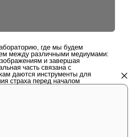
лабораторию, где мы будем
ием между различными медиумами:
 изображениям и завершая
льная часть связана с
икам даются инструменты для
ния страха перед началом
ание уделяется работе с объемом
ульптур, масштабных проектов.
ровать и преобразовывать идеи и
уального опыта. Вы протестируете
 медиумах, а упражнения с
 идеи для создания
онце будет реализован в объеме.