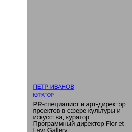
ПЁТР ИВАНОВ
КУРАТОР
PR-специалист и арт-директор
проектов в сфере культуры и
искусства, куратор.
Программный директор Flor et
Lavr Gallery