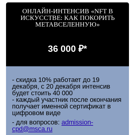
Положение о конкурсе
Мы находимся:
ОНЛАЙН-ИНТЕНСИВ «NFT В
Москва, Центр дизайна Artplay,
ул. Нижняя Сыромятническая, д. 10, стр. 3
ИСКУССТВЕ: КАК ПОКОРИТЬ
МЕТАВСЕЛЕННУЮ»
36 000 ₽*
- скидка 10% работает до 19
декабря, с 20 декабря интенсив
будет стоить 40 000
- каждый участник после окончания
получает именной сертификат в
цифровом виде
- для вопросов:
admission-
cpd@msca.ru