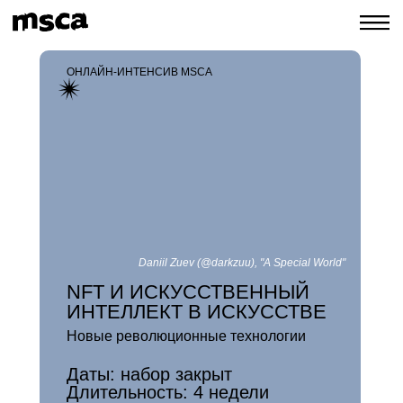
ОНЛАЙН-ИНТЕНСИВ MSCA
Daniil Zuev (@darkzuu), "
A Special World"
NFT И ИСКУССТВЕННЫЙ
ИНТЕЛЛЕКТ В ИСКУССТВЕ
Новые революционные технологии
Даты: набор закрыт
Длительность:
4 недели