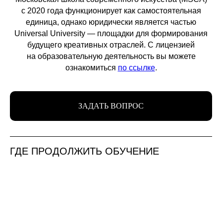
с 2020 года функционирует как самостоятельная
единица, однако юридически является частью
Universal University — площадки для формирования
будущего креативных отраслей. С лицензией
на образовательную деятельность вы можете
ознакомиться
по ссылке
.
ЗАДАТЬ ВОПРОС
ГДЕ ПРОДОЛЖИТЬ ОБУЧЕНИЕ
Новости школы
Подпишитесь, чтобы первыми узнавать о новых
курсах, скидках и событиях школы.
Подписаться
Контактный центр
Поступающим