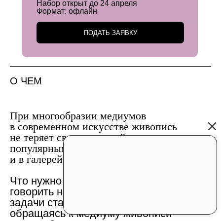
Набор открыт до 24 апреля
Формат:
офлайн
ПОДАТЬ ЗАЯВКУ
О ЧЕМ
При многообразии медиумов
в современном искусстве живопись
не теряет своих позиций, оставаясь самым
популярным медиумом на ярмарках
и в галерейных проектах.
Что нужно знать, чтобы начать
говорить на языке живописи? Какие
задачи ставят перед собой художники,
обращаясь к медиуму живописи