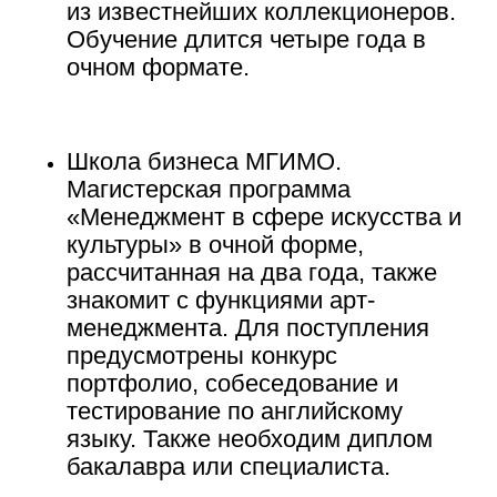
из известнейших коллекционеров.
Обучение длится четыре года в
очном формате.
Школа бизнеса МГИМО.
Магистерская программа
«Менеджмент в сфере искусства и
культуры» в очной форме,
рассчитанная на два года, также
знакомит с функциями арт-
менеджмента. Для поступления
предусмотрены конкурс
Новости школы
портфолио, собеседование и
Подпишитесь, чтобы первыми узнавать о новых
тестирование по английскому
курсах, скидках и событиях школы.
языку. Также необходим диплом
Подписаться
бакалавра или специалиста.