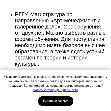
Контактный центр
Поступающим
+7 (495) 640-30-22
+7 (495) 640-30-15
info@msca.ru
admission-cpd@msca.ru
РГГУ. Магистратура по
направлению «Арт-менеджмент и
галерейное дело».
Срок обучения
от двух лет. Можно выбрать разные
Разделы
О школе
формы обучения. Для поступления
Образование
необходимо иметь базовое высшее
Блог
образование, а также сдать устный
Выставки и события
Галереи
экзамен по теории и истории
Поддержать искусство
культуры.
Способ оплаты
Политика конфиденциальности
Публичная оферта
Мы используем файлы cookie, чтобы обеспечивать полноценную работу
Лицензия
нашего сайта и персонализировать для вас информацию о наших
Положение о конкурсе
Как начать карьеру?
продуктах. Более подробные сведения можно посмотреть в нашей
Мы находимся:
Политике конфиденциальности
Москва, Центр дизайна Artplay,
ул. Нижняя Сыромятническая, д. 10, стр. 3
Принять и закрыть