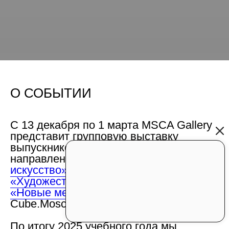
О СОБЫТИИ
С 13 декабря по 1 марта MSCA Gallery
представит групповую выставку
выпускников 2025 года по
направлениям
«Современное
искусство»
,
«Современная живопись»
,
«Художественная практика онлайн»
и
«Новые медиа»
в арт-пространстве
Cube.Moscow.
По итогу 2025 учебного года мы