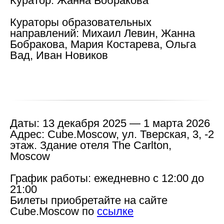
Куратор:
Жанна Бобракова
Кураторы образовательных
направлений:
Михаил Левин, Жанна
Бобракова, Мария Костарева, Ольга
Вад, Иван Новиков
Даты:
13 декабря 2025 — 1 марта 2026
Адрес:
Cube.Moscow, ул. Тверская, 3, -2
этаж. Здание отеля The Carlton,
Moscow
Новости школы
График работы:
ежедневно с 12:00 до
Подпишитесь, чтобы первыми узнавать о новых
21:00
курсах, скидках и событиях школы.
Билеты
приобретайте на сайте
Cube.Moscow по
ссылке
Подписаться